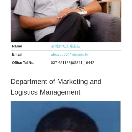
Name
翁樹澍/社工系主任
Email
alexsuu66@ydu.edu.tw
Office Tel No.
037-651188轉5341、6442
Department of Marketing and
Logistics Management