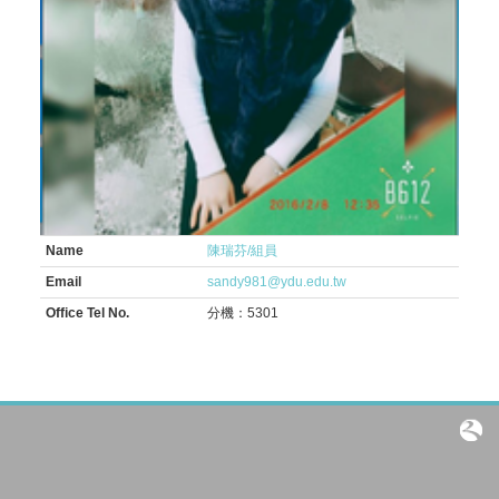
Name
陳瑞芬/組員
Email
sandy981@ydu.edu.tw
Office Tel No.
分機：5301