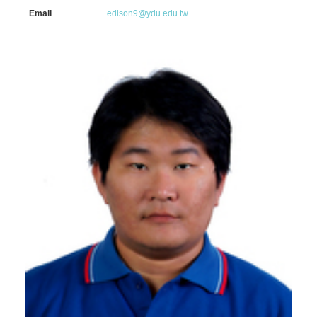
Email
edison9@ydu.edu.tw